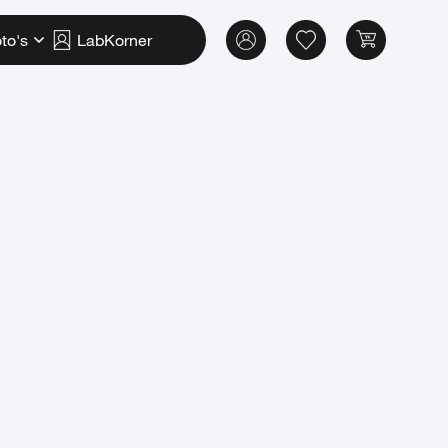
to's
LabKorner