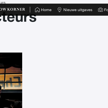
urs
Home
Nieuwe uitgaves
Fo
teurs