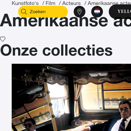
Kunstfoto's
/
Film
/
Acteurs
/
Amerikaanse acte
Amerikaanse ac
Onze collecties