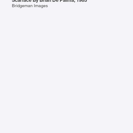
Scarface By Brian De Palma, 1983
Bridgeman Images