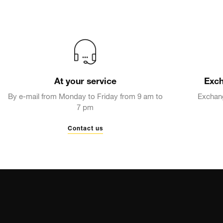
At your service
Exch
By e-mail from Monday to Friday from 9 am to
Exchang
7 pm
Contact us