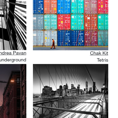
ndrea Pavan
Chak Kit
 underground
Tetris