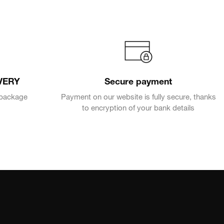
VERY
Secure payment
e package
Payment on our website is fully secure, thanks
to encryption of your bank details