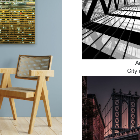
A
City