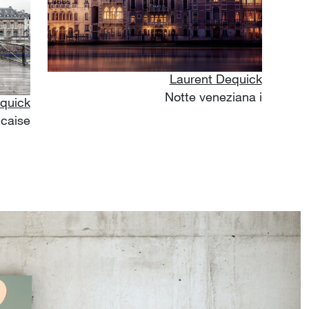
Laurent Dequick
Notte veneziana i
quick
caise