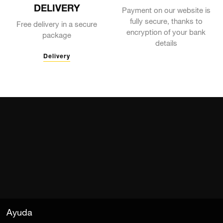
DELIVERY
Payment on our website is
fully secure, thanks to
Free delivery in a secure
encryption of your bank
package
details
Delivery
Ayuda