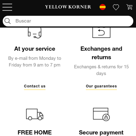
At your service
Exchanges and
returns
By e-mail from Monday to
Friday from 9 am to 7 pm
Exchanges & returns for 15
days
Contact us
Our guarantees
FREE HOME
Secure payment