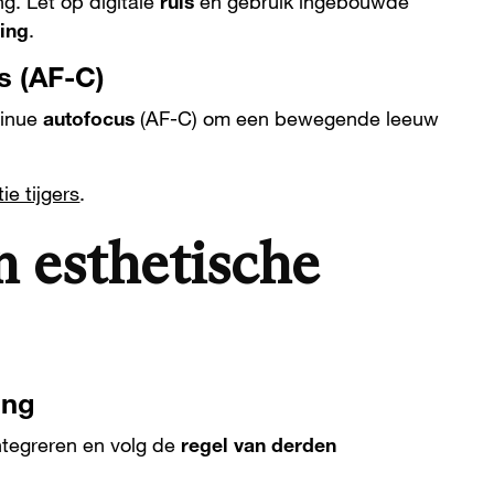
g. Let op digitale
ruis
en gebruik ingebouwde
ing
.
s (AF-C)
tinue
autofocus
(AF-C) om een bewegende leeuw
tie tijgers
.
n esthetische
ing
ntegreren en volg de
regel van derden