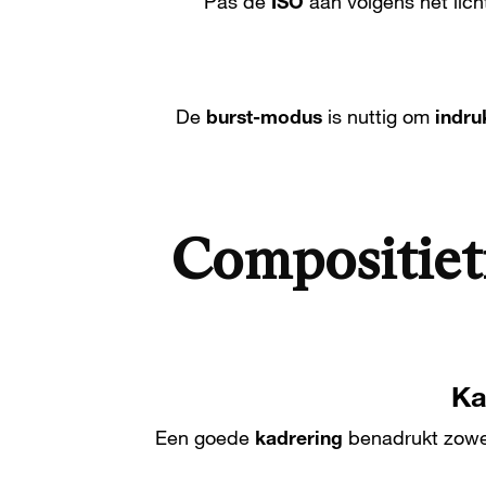
Pas de
ISO
aan volgens het lich
De
burst-modus
is nuttig om
indr
Compositieti
Ka
Een goede
kadrering
benadrukt zowel 