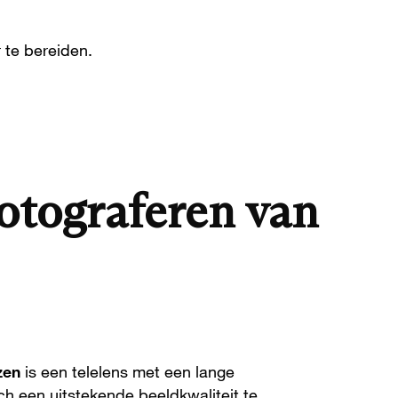
 te bereiden.
fotograferen van
zen
is een telelens met een lange
ch een uitstekende beeldkwaliteit te