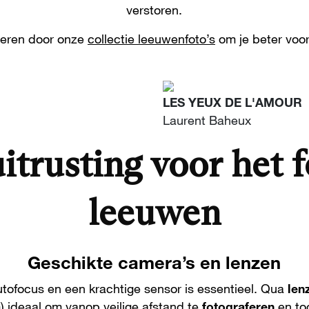
verstoren.
ireren door onze
collectie leeuwenfoto’s
om je beter voor
LES YEUX DE L'AMOUR
Laurent Baheux
trusting voor het 
leeuwen
Geschikte camera’s en lenzen
tofocus en een krachtige sensor is essentieel. Qua
len
 ideaal om vanop veilige afstand te
fotograferen
en to