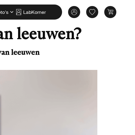
to's
LabKorner
van leeuwen?
 van leeuwen