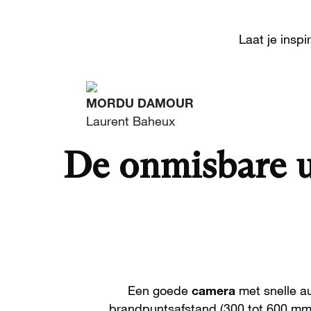
Laat je insp
MORDU DAMOUR
Laurent Baheux
De onmisbare ui
Een goede
camera
met snelle au
brandpuntsafstand (300 tot 600 mm)