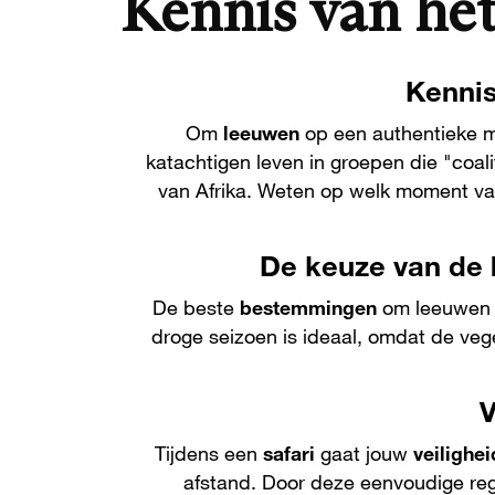
Kennis van het
Kennis
Om
leeuwen
op een authentieke m
katachtigen leven in groepen die "coa
van Afrika. Weten op welk moment van
De keuze van de 
De beste
bestemmingen
om leeuwen t
droge seizoen is ideaal, omdat de vege
V
Tijdens een
safari
gaat jouw
veilighei
afstand. Door deze eenvoudige reg