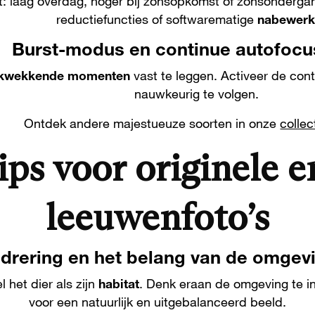
t: laag overdag, hoger bij zonsopkomst of zonsondergan
reductiefuncties of softwarematige
nabewerk
Burst-modus en continue autofocu
ukwekkende momenten
vast te leggen. Activeer de con
nauwkeurig te volgen.
Ontdek andere majestueuze soorten in onze
collec
ps voor originele e
leeuwenfoto’s
drering en het belang van de omgev
het dier als zijn
habitat
. Denk eraan de omgeving te i
voor een natuurlijk en uitgebalanceerd beeld.