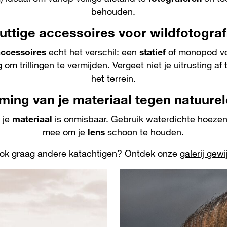
behouden.
uttige accessoires voor wildfotograf
accessoires
echt het verschil: een
statief
of monopod voor
om trillingen te vermijden. Vergeet niet je uitrusting
het terrein.
ming van je materiaal tegen natuure
 je
materiaal
is onmisbaar. Gebruik waterdichte hoezen,
mee om je
lens
schoon te houden.
 ook graag andere katachtigen? Ontdek onze
galerij gew